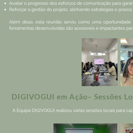
Avaliar o progresso dos esforços de comunicação para garant
Reforçar a gestão do projeto, alinhando estratégias e pra
Além disso, esta reunião serviu como uma oportunidade p
ferramentas desenvolvidas são acessíveis e impactantes par
DIGIVOGUI em Ação– Sessões Lo
A Equipa DIGIVOGUI realizou várias sessões locais para ca