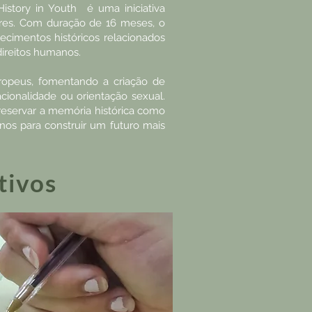
story in Youth é uma iniciativa
lores. Com duração de 16 meses, o
cimentos históricos relacionados
direitos humanos.
opeus, fomentando a criação de
acionalidade ou orientação sexual.
preservar a memória histórica como
nos para construir um futuro mais
tivos