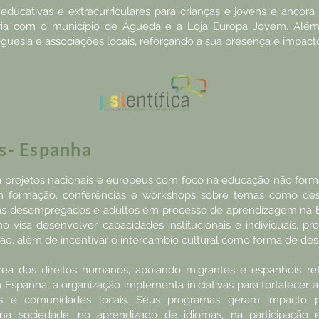
educativas e extracurriculares para crianças e jovens e anco
a com o município de Águeda e a Loja Europa Jovem. Além d
reguesia e associações locais, reforçando a sua presença e impa
s- Espanha
projetos nacionais e europeus com foco na educação não forma
luem formação, conferências e workshops sobre temas como d
vens desempregados e adultos em processo de aprendizagem na 
o visa desenvolver capacidades institucionais e individuais, p
ão, além de incentivar o intercâmbio cultural como forma de de
rea dos direitos humanos, apoiando migrantes e espanhóis ret
spanha, a organização implementa iniciativas para fortalecer a
es e comunidades locais. Seus programas geram impacto pos
 na sociedade, no aprendizado de idiomas, na participação 