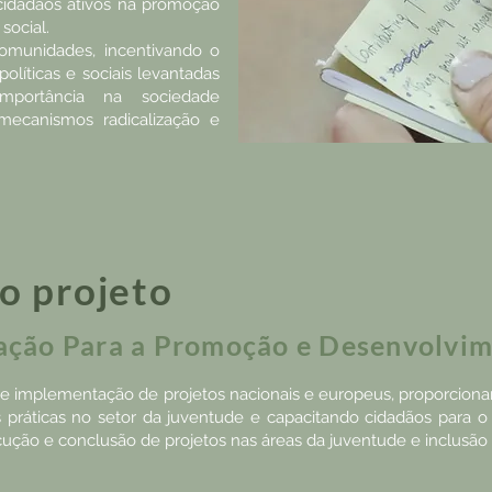
idadãos ativos na promoção
 social.
comunidades, incentivando o
olíticas e sociais levantadas
portância na sociedade
ecanismos radicalização e
o projeto
iação Para a Promoção e Desenvolvi
o e implementação de projetos nacionais e europeus, proporcion
práticas no setor da juventude e capacitando cidadãos para o 
ção e conclusão de projetos nas áreas da juventude e inclusão 