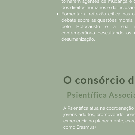
tornarem agentes de mudança e c
dos direitos humanos e da inclusão
Fomentar a reflexão crítica nas 
debate sobre as questões morais, p
pelo Holocausto e a sua im
contemporânea descultando os m
desumanização.
O consórcio d
Psientífica Assoc
A Psientífica atua na coordenaçã
jovens adultos, promovendo boas 
experiência no planeamento, execu
como Erasmus+