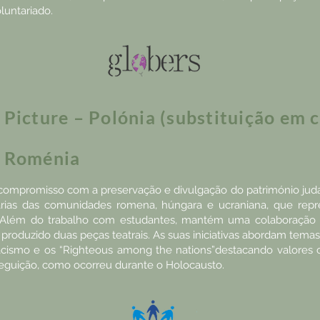
untariado.
Picture – Polónia (substituição em 
– Roménia
compromisso com a preservação e divulgação do património ju
árias das comunidades romena, húngara e ucraniana, que repr
. Além do trabalho com estudantes, mantém uma colaboração a
á produzido duas peças teatrais. As suas iniciativas abordam tem
Racismo e os “Righteous among the nations”destacando valore
eguição, como ocorreu durante o Holocausto.