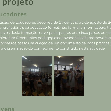
 projeto
ducadores
tação de Educadores decorreu de 29 de julho a 1 de agosto de 2
r profissionais da educação formal, não formal e informal para t
ravés desta formação, os 27 participantes dos cinco países do c
exploraram ferramentas pedagógicas inovadoras para promover 
os primeiros passos na criação de um documento de boas práticas
tar a disseminação do conhecimento construído nesta atividade
ovens