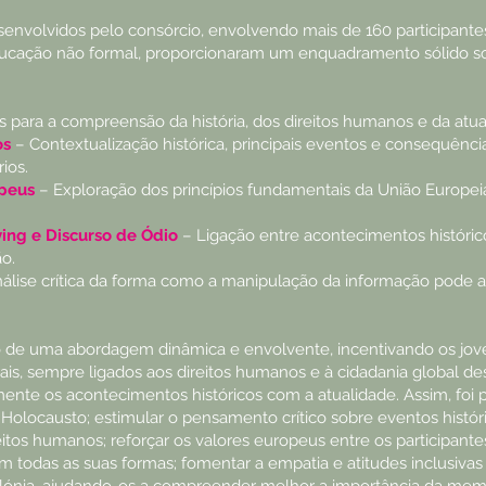
envolvidos pelo consórcio, envolvendo mais de 160 participante
cação não formal, proporcionaram um enquadramento sólido so
 para a compreensão da história, dos direitos humanos e da atua
os
– Contextualização histórica, principais eventos e consequênc
rios.
opeus
– Exploração dos princípios fundamentais da União Europei
ying e Discurso de Ódio
– Ligação entre acontecimentos histórico
o.
álise crítica da forma como a manipulação da informação pode af
ão de uma abordagem dinâmica e envolvente, incentivando os jov
ulturais, sempre ligados aos direitos humanos e à cidadania global
ente os acontecimentos históricos com a atualidade. Assim, foi 
locausto; estimular o pensamento crítico sobre eventos histórico
itos humanos; reforçar os valores europeus entre os participantes;
 todas as suas formas; fomentar a empatia e atitudes inclusivas 