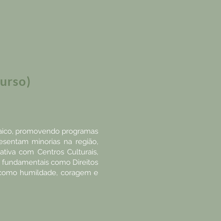
curso)
daico, promovendo programas
esentam minorias na região,
tiva com Centros Culturais,
as fundamentais como Direitos
s como humildade, coragem e