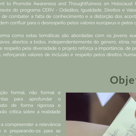
 to Promote Awareness and Thoughtfulness on Holocaust Hi
través do programa CERV - Cidadãos, Igualdade, Direitos e Va
 combater a falta de conhecimento e a distorção dos aconte
em confluir para o desrespeito pelos valores europeus e pelos 
orma como estas temáticas são abordadas com os jovens eur
usivos, abertos a todos, independentemente do género, etnia, n
e respeito pela diversidade o projeto reforça a importância, de 
reforçando valores de inclusão e respeito pelos direitos huma
Obje
cação formal, não formal e
entas para aprofundar o
sto de forma rigorosa e
ão critica sobre a realidade
s a compreender a relevância
e e preparando-os para se